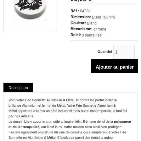
Réf :
6423H
Dimension:
Diam 100mm
Couleur:
Blanc
Mecanisme:
chromé
Delai:
3 semaines
Quantité
Description
Voici votre Fée Sonnette Aluminium & Métal, le contraste parfait entre la
brillance Aluminium et le mat du Métal. Votre Fée Sonnette Aluminium &
Métal apportera à la fois un côté industriel mais aussi contemporain, le tout fait
par nos artisans.
Le dessin
apportera un côté animal et félin. Il émane de lui de la
Lion
puissance
car il est le roi, votre maison sera ainsi bien protégée !
et de la tranquillité
,
Il existe également plus d’une dizaine de dessins qui s’adapteront à votre Fée
Sonnette en Aluminium & Métal. Choisissez parmi des dessins autour