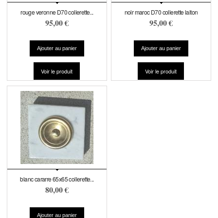
rouge veronne D70 collerette...
noir maroc D70 collerette laiton
95,00 €
95,00 €
Voir le produit
Voir le produit
blanc cararre 65x65 collerette...
80,00 €