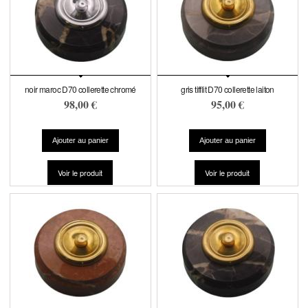
noir maroc D70 collerette chromé
gris tifflit D70 collerette laiton
98,00 €
95,00 €
Voir le produit
Voir le produit