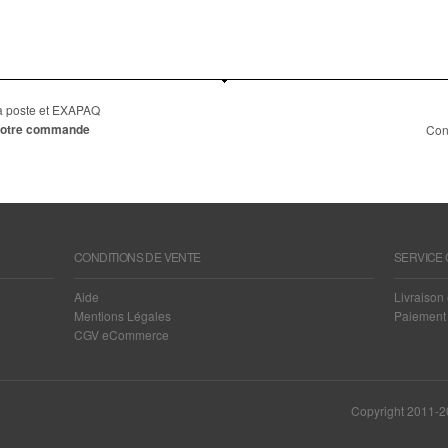
 la poste et EXAPAQ
e votre commande
Con
CONDITIONS DE VENTE
SERVICE 
Aide
Livraison 
Mentions Légales
Paiement 
CGV eCommerce
Copyright 2011-20