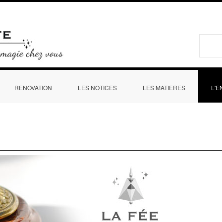
Aller au
contenu
La fée sonnette
principal
Form
RENOVATION
LES NOTICES
LES MATIERES
L'E