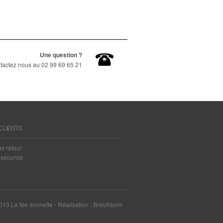
Une question ?
tactez nous au 02 99 69 65 21
CLIENTS
et retour
sécurisé
13 La fée sonnette - Réalisation :
Breizhtorm