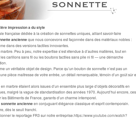
ière impression a du style
le française dédiée à la création de sonnettes uniques, alliant savoir-faire
nnette ancienne
que nous concevons est façonnée dans des matériaux nobles :
ême dans des versions tactiles innovantes.
marbre. Peu à peu, notre expertise s’est étendue à d’autres matières, tout en
 carillons sans fil ou les boutons tactiles sans pile ni fil — une démarche
tion.
e un véritable objet de design. Parce qu’un bouton de sonnette n’est pas un
r une pièce maîtresse de votre entrée, un détail remarquable, témoin d’un goût sûr e
en marbre étaient alors issues d’un ensemble plus large d’objets décoratifs en
ques, malgré la vague de standardisation des années 1970. Aujourd’hui encore, ces
les Bâtiments de France, garants d’un charme intemporel.
a sonnette ancienne
en conjuguant élégance classique et esprit contemporain.
, dès le seuil franchi.
sionner le reportage FR3 sur notre entreprise.
https://www.youtube.com/watch?