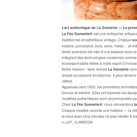
L’art authentique de La Sonnette — La prem
La Fée Sonnette®
est une entreprise artisana
traditionnel et esthétique vintage. Chaque
so
marbre, porcelaine, bois, verre, métal… et m
Notre aventure est née d’une passion pour le 
intégrant des technologies modernes comme les
écoresponsable fidèle à notre esprit d’innova
Notre mission : faire revivre
La Sonnette
comm
simple accessoire fonctionnel. Il peut deveni
raffiné.
Apparues vers 1920, les premières sonnettes 
bronze et marbre. Elles ont traversé les épo
modèles authentiques sont recommandés par 
Chez
La Fée Sonnette®
, nous réinventons
l
Chaque modèle raconte une histoire — la vôtre
si vous avez cinq minutes ne pas hésiter à vi
v=u0F_hLWMSSM