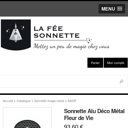
MENU
Aller au
contenu
principal
Panier
Mon compte
Recher
Formulaire de
>
>
>
Accueil
Catalogue
Sonnette image metal
6423F
recherche
Sonnette Alu Déco Métal
Fleur de Vie
93,60 €