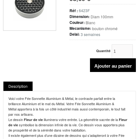
Réf :
6423F
Dimension:
Diam 100mm
Couleur:
Blanc
Mecanisme:
bouton chromé
Delai:
3 semaines
Quantité
Description
Voici votre Fée Sonnette Aluminium & Métal, le contraste parfait entre la
brillance Aluminium et le mat du Métal. Votre Fée Sonnette Aluminium &
Métal apportera à la fois un côté industriel mais aussi contemporain, le tout fait
par nos artisans.
Le dessin
illuminera votre entrée. La géométrie sacrée de la
Fleur de vie
F
leur
symbolise la dimension infinie de la vie. Ce dessin vous apportera plus
de vie
de prospérité et de la sérénité dans votre habitation.
Il existe également plus d’une dizaine de dessins qui s’adapteront à votre Fée