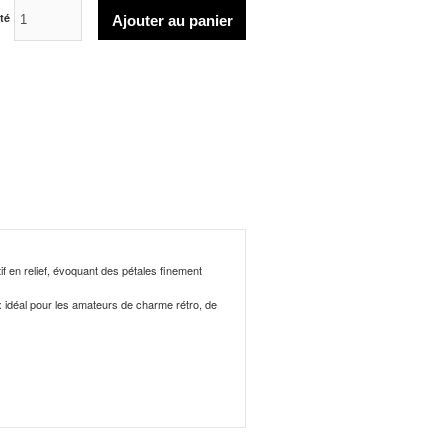
ité
if en relief, évoquant des pétales finement
ix idéal pour les amateurs de charme rétro, de