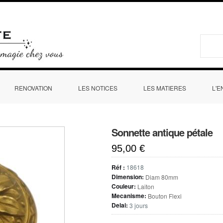
Aller au
La fée sonnette
contenu
principal
F
RENOVATION
LES NOTICES
LES MATIERES
L'E
d
Sonnette antique pétale
r
95,00 €
Réf :
18618
Dimension:
Diam 80mm
Couleur:
Laiton
Mecanisme:
Bouton Flexi
Delai:
3 jours