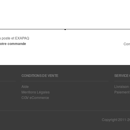
 la poste et EXAPAQ
e votre commande
Con
CONDITIONS DE VENTE
SERVICE 
Aide
Livraison 
Mentions Légales
Paiement 
CGV eCommerce
Copyright 2011-20