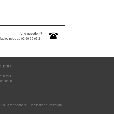
Une question ?
tactez nous au 02 99 69 65 21
CLIENTS
et retour
sécurisé
13 La fée sonnette - Réalisation :
Breizhtorm