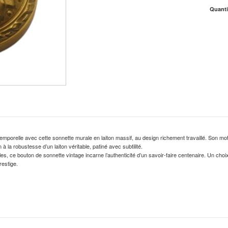
Quant
emporelle avec cette sonnette murale en laiton massif, au design richement travaillé. Son mot
à la robustesse d’un laiton véritable, patiné avec subtilité.
es, ce bouton de sonnette vintage incarne l’authenticité d’un savoir-faire centenaire. Un cho
estige.