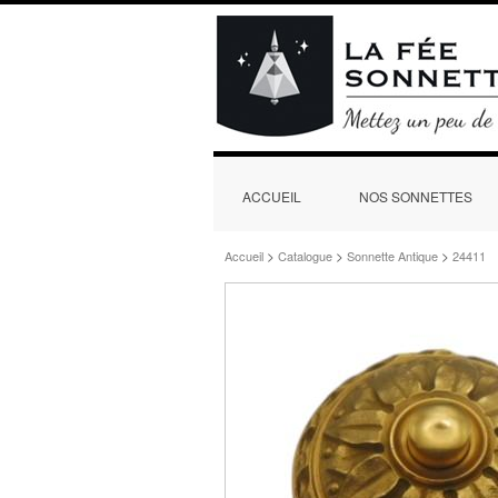
ACCUEIL
NOS SONNETTES
>
>
>
Accueil
Catalogue
Sonnette Antique
24411